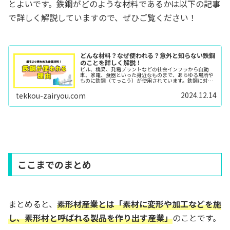
とよいです。鉄鋼がどのような材料であるかは以下の記事
で詳しく解説していますので、ぜひご覧ください！
どんな材料？なぜ使われる？意外と知らない鉄鋼
のことを詳しく解説！
ビル、橋梁、発電プラントなどの社会インフラから自動
車、家電、食器といった身近なものまで、あらゆる場所や
ものに鉄鋼（てっこう）が使用されています。鉄鋼に対し
て「硬い」「重い」などのイメージをお持ちだと思います
が、鉄鋼とは一体どのような材料なのでしょうか。また、
2024.12.14
tekkou-zairyou.com
なぜ鉄鋼が多くの場所やものに使用されている...
ここまでのまとめ
まとめると、
素形材産業とは「素材に変形や加工などを施
し、素形材と呼ばれる製品を作り出す産業」
のことです。