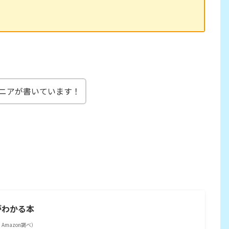
ニアが書いています！
がわかる本
 | Amazon調べ）