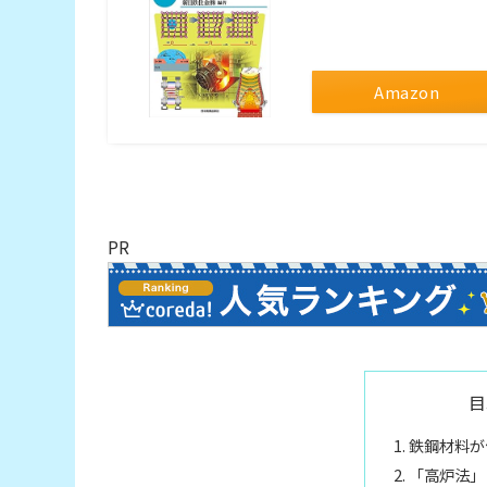
Amazon
PR
目
鉄鋼材料が
「高炉法」