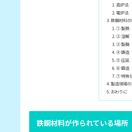
高炉法
電炉法
鉄鋼材料の
① 製銑
② 溶解
③ 製鋼
④ 鋳造
⑤ 圧延
⑥ 鍛造
⑦ 特殊
製造現場の
おわりに
鉄鋼材料が作られている場所