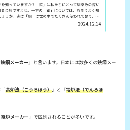
いを知っていますか？「鉄」は私たちにとって馴染みの深い
知る金属ですよね。一方の「鋼」については、あまりよく知
しょうか。実は「鋼」は世の中でたくさん使われており、社
属です。鋼がどのような金属なのか、なぜ社会に必要不可欠
2024.12.14
「
鉄鋼メーカー
」と言います。日本には数多くの鉄鋼メー
は「
高炉法（こうろほう）
」と「
電炉法（でんろほ
「
電炉メーカー
」で区別されることが多いです。